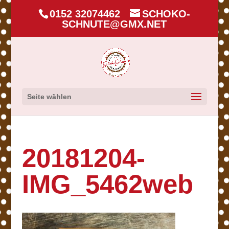
0152 32074462
SCHOKO-
SCHNUTE@GMX.NET
Seite wählen
20181204-
IMG_5462web